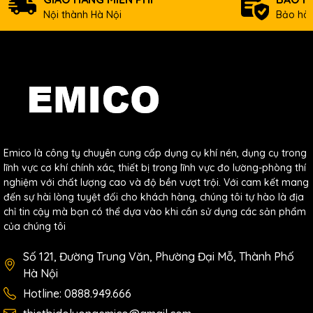
Nội thành Hà Nội
Bảo hàn
Emico là công ty chuyên cung cấp dụng cụ khí nén, dụng cụ trong
lĩnh vực cơ khí chính xác, thiết bị trong lĩnh vực đo lường-phòng thí
nghiệm với chất lượng cao và độ bền vượt trội. Với cam kết mang
đến sự hài lòng tuyệt đối cho khách hàng, chúng tôi tự hào là địa
chỉ tin cậy mà bạn có thể dựa vào khi cần sử dụng các sản phẩm
của chúng tôi
Số 121, Đường Trung Văn, Phường Đại Mỗ, Thành Phố
Hà Nội
Hotline: 0888.949.666