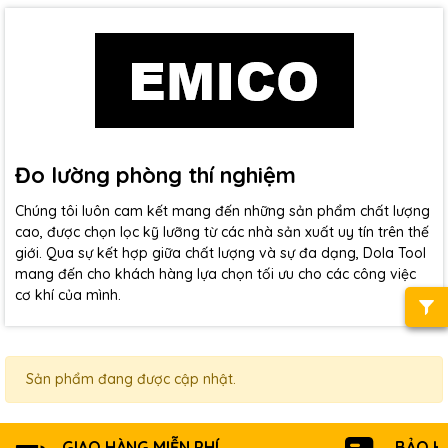
Đo lường phòng thí nghiệm
Chúng tôi luôn cam kết mang đến những sản phẩm chất lượng
cao, được chọn lọc kỹ lưỡng từ các nhà sản xuất uy tín trên thế
giới. Qua sự kết hợp giữa chất lượng và sự đa dạng, Dola Tool
mang đến cho khách hàng lựa chọn tối ưu cho các công việc
cơ khí của mình.
Sản phẩm đang được cập nhật.
GIAO HÀNG MIỄN PHÍ
BẢO H