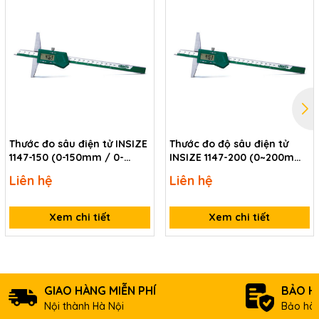
Thước đo sâu điện tử INSIZE
Thước đo độ sâu điện tử
1147-150 (0-150mm / 0-
INSIZE 1147-200 (0~200mm;
6inch, không chống nước)
Có lỗ lắp cho đế mở rộng)
Liên hệ
Liên hệ
Xem chi tiết
Xem chi tiết
GIAO HÀNG MIỄN PHÍ
BẢO H
Nội thành Hà Nội
Bảo hàn