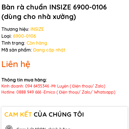
Bàn rà chuẩn INSIZE 6900-0106
(dùng cho nhà xưởng)
Thương hiệu:
INSIZE
Loại:
6900-0106
Tình trạng:
Còn hàng
Mã sản phẩm:
Đang cập nhật
Liên hệ
Thông tin mua hàng:
Kinh doanh: 094 6435346 -Mr Luyện ( Điện thoại/ Zalo)
Hotline: 0888 949 666 -Emico ( Điện thoại/ Zalo/ Whatsapp)
CAM KẾT
CỦA CHÚNG TÔI